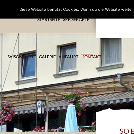
Diese Website benutzt Cookies. Wenn du die Website weiter 
STARTSEITE
SPEISEKARTE
SAISONKARTE
GALERIE
ANFAHRT
KONTAKT
SO 